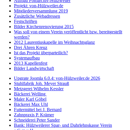
Aufbau Fotoarchiv-Hülzweiler
Projekt: von-Hülzweiler.de
Mitgliederversammlung 2019
Zusätzliche Webadressen
Festschriften
Bilder Kirchenrenovierung 2015
Was soll von einem Verein veröffentlicht bzw. bereitgestellt
werden?
2012 Laurentiuskapelle im Weihnachtsglanz
Drei Ähren Kreuz
Ist das Projekt überparteilich?
Systemaufbau
2013 Kapellenfest
Bilder Landwirtschaft
Upgrate Joomla 6.0.4: von-Hülzweiler.de 2026
Stuhlfabrik Joh. Meyer Strauß
Metzgerei Wilhelm Kessler
Bäckerei Welling
Maler Karl Göbel
Bäckerei Max Uhl
Futtermittel bei J. Bernard
Zahnpraxis P. Krämer
Schneiderei Peter Sander
Bank: Hülzweilerer Spar- und Dahrlehnskasse Verein