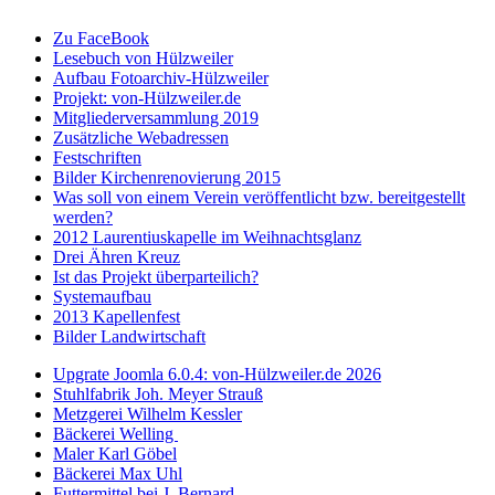
Zu FaceBook
Lesebuch von Hülzweiler
Aufbau Fotoarchiv-Hülzweiler
Projekt: von-Hülzweiler.de
Mitgliederversammlung 2019
Zusätzliche Webadressen
Festschriften
Bilder Kirchenrenovierung 2015
Was soll von einem Verein veröffentlicht bzw. bereitgestellt
werden?
2012 Laurentiuskapelle im Weihnachtsglanz
Drei Ähren Kreuz
Ist das Projekt überparteilich?
Systemaufbau
2013 Kapellenfest
Bilder Landwirtschaft
Upgrate Joomla 6.0.4: von-Hülzweiler.de 2026
Stuhlfabrik Joh. Meyer Strauß
Metzgerei Wilhelm Kessler
Bäckerei Welling
Maler Karl Göbel
Bäckerei Max Uhl
Futtermittel bei J. Bernard