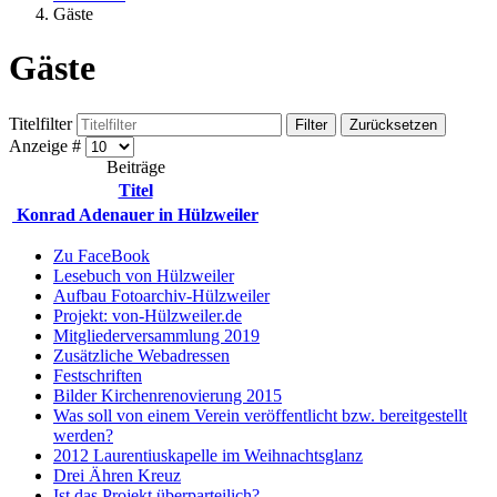
Gäste
Gäste
Titelfilter
Filter
Zurücksetzen
Anzeige #
Beiträge
Titel
Konrad Adenauer in Hülzweiler
Zu FaceBook
Lesebuch von Hülzweiler
Aufbau Fotoarchiv-Hülzweiler
Projekt: von-Hülzweiler.de
Mitgliederversammlung 2019
Zusätzliche Webadressen
Festschriften
Bilder Kirchenrenovierung 2015
Was soll von einem Verein veröffentlicht bzw. bereitgestellt
werden?
2012 Laurentiuskapelle im Weihnachtsglanz
Drei Ähren Kreuz
Ist das Projekt überparteilich?